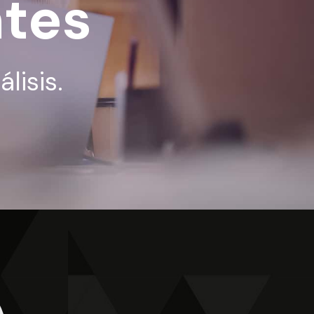
ntes
lisis.