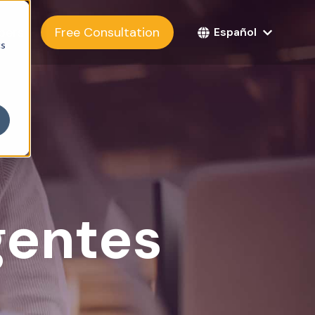
bers
Free Consultation
Español
cs
gentes