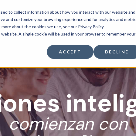
sed to collect information about how you interact with our website and
Services
About
Resources
Mem
ove and customize your browsing experience and for analytics and metri
t more about the cookies we use, see our Privacy Policy.
is website. A single cookie will be used in your browser to remember your
ACCEPT
DECLINE
iones inteli
comienzan con