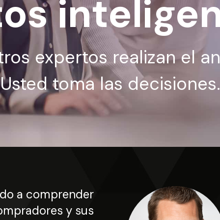
os intelige
ros expertos realizan el aná
Usted toma las decisiones.
dado a comprender
compradores y sus