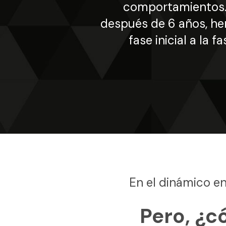
comportamientos.
después de 6 años, h
fase inicial a la f
En el dinámico en
Pero, ¿c